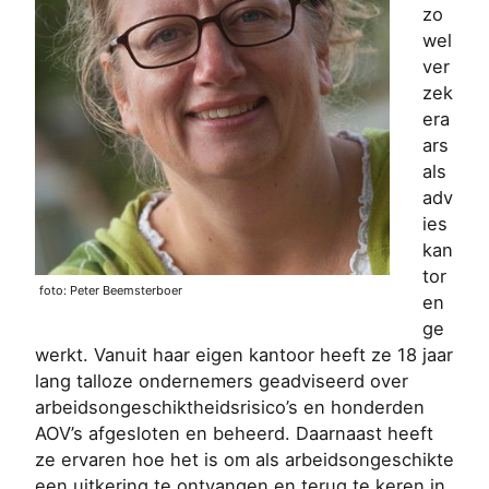
zo
wel
ver
zek
era
ars
als
adv
ies
kan
tor
foto: Peter Beemsterboer
en
ge
werkt. Vanuit haar eigen kantoor heeft ze 18 jaar
lang talloze ondernemers geadviseerd over
arbeidsongeschiktheidsrisico’s en honderden
AOV’s afgesloten en beheerd. Daarnaast heeft
ze ervaren hoe het is om als arbeidsongeschikte
een uitkering te ontvangen en terug te keren in